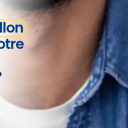
llon
otre
?