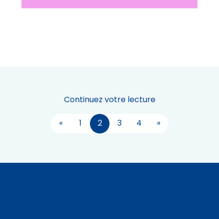
Continuez votre lecture
«
1
2
3
4
»