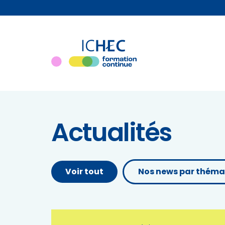
Actualités
Voir tout
Nos news par théma